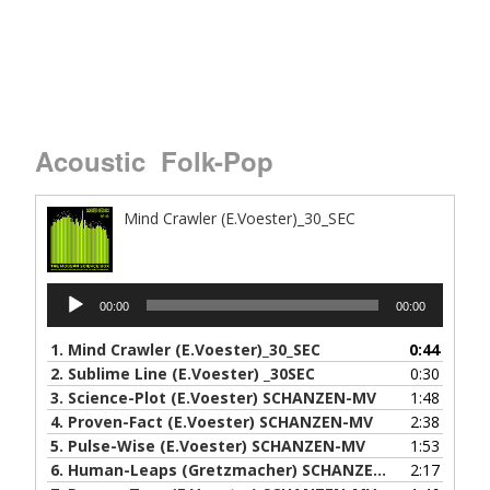
Acoustic Folk-Pop
Mind Crawler (E.Voester)_30_SEC
Audio-
00:00
00:00
Player
1.
Mind Crawler (E.Voester)_30_SEC
0:44
2.
Sublime Line (E.Voester) _30SEC
0:30
3.
Science-Plot (E.Voester) SCHANZEN-MV
1:48
4.
Proven-Fact (E.Voester) SCHANZEN-MV
2:38
5.
Pulse-Wise (E.Voester) SCHANZEN-MV
1:53
6.
Human-Leaps (Gretzmacher) SCHANZEN-MV
2:17