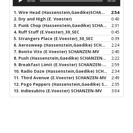
00:00
00:00
Player
1.
Wire Head (Hassenstein,Gaedike)SCHANZEN-MV
2:54
2.
Dry and High (E. Voester)
0:40
3.
Punk Chop (Hassenstein,Gaedike) SCHANZEN-MV
2:31
4.
Ruff Stuff (E.Voester)_30_SEC
0:45
5.
Strangers Place (E.Voester)_30_SEC
0:39
6.
Aerosweep (Hassenstein,Gaedike) SCHANZEN-MV
2:24
7.
Bonito Vito (E.Voester) SCHANZEN-MV
2:40
8.
Push (Hassenstein,Gaedike) SCHANZEN-MV
2:22
9.
Breakfast Limit (E.Voester) SCHANZEN-MV
2:59
10.
Radio Daze (Hassenstein,Gaedike) SCHANZEN-MV
2:34
11.
Third Avenue (E.Voester) SCHANZEN-MV
2:49
12.
Pogo Peppers (Hassenstein,Gaedike) SCHANZEN-MV
2:35
13.
Indiesubito (E.Voester) SCHANZEN-MV
3:04