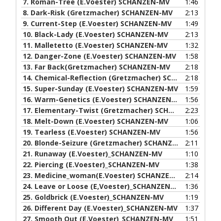
7.
Roman-Tree (E.Voester) SCHANZEN-MV
1:46
8.
Dark-Risk (Gretzmacher) SCHANZEN-MV
2:13
9.
Current-Step (E.Voester) SCHANZEN-MV
1:49
10.
Black-Lady (E.Voester) SCHANZEN-MV
2:13
11.
Malletetto (E.Voester) SCHANZEN-MV
1:32
12.
Danger-Zone (E.Voester) SCHANZEN-MV
1:58
13.
Far Back(Gretzmacher) SCHANZEN-MV
2:18
14.
Chemical-Reflection (Gretzmacher) SCHANZEN-MV
2:18
15.
Super-Sunday (E.Voester) SCHANZEN-MV
1:59
16.
Warm-Genetics (E.Voester) SCHANZEN-MV
1:56
17.
Elementary-Twist (Gretzmacher) SCHANZEN-MV
2:23
18.
Melt-Down (E.Voester) SCHANZEN-MV
1:06
19.
Tearless (E.Voester) SCHANZEN-MV
1:56
20.
Blonde-Seizure (Gretzmacher) SCHANZEN-MV
2:11
21.
Runaway (E.Voester)_SCHANZEN-MV
1:10
22.
Piercing (E.Voester)_SCHANZEN-MV
1:38
23.
Medicine_woman(E.Voester) SCHANZEN-MV
2:14
24.
Leave or Loose (E,Voester)_SCHANZEN-MV
1:36
25.
Goldbrick (E.Voester)_SCHANZEN-MV
1:19
26.
Different Day (E.Voester)_SCHANZEN-MV
1:37
27.
Smooth Out (E.Voester)_SCHANZEN-MV
1:51